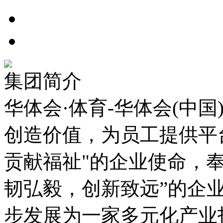
集团简介
华体会·体育-华体会(中国)
创造价值，为员工提供平
贡献福祉"的企业使命，
韧弘毅，创新致远”的企
步发展为一家多元化产业