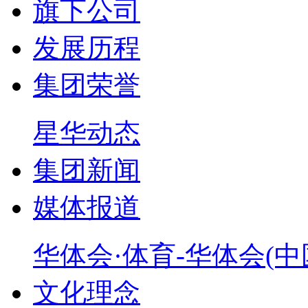
旗下公司
发展历程
集团荣誉
星华动态
集团新闻
媒体报道
华体会·体育-华体会(中
文化理念