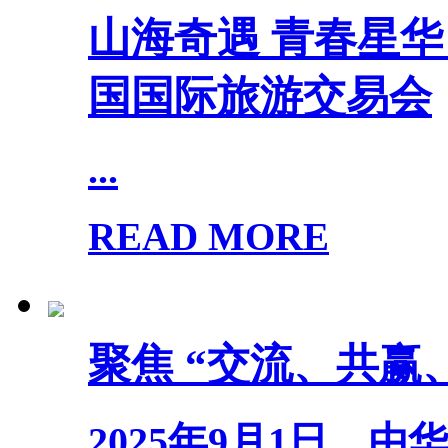
山海奇遇 青春星华 |
国国际旅游交易会
...
READ MORE
聚焦 “交流、共赢
2025年9月1日，由