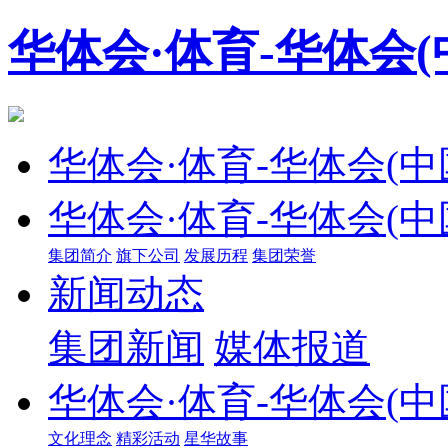
华体会·体育-华体会(
华体会·体育-华体会(中
华体会·体育-华体会(中
集团简介
旗下公司
发展历程
集团荣誉
新闻动态
集团新闻
媒体报道
华体会·体育-华体会(中
文化理念
精彩活动
星华故事