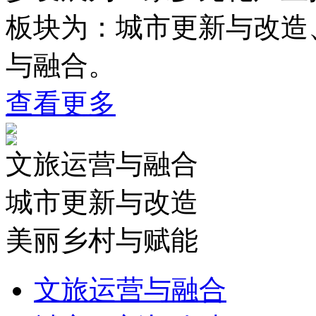
板块为：城市更新与改造
与融合。
查看更多
文旅运营与融合
城市更新与改造
美丽乡村与赋能
文旅运营与融合