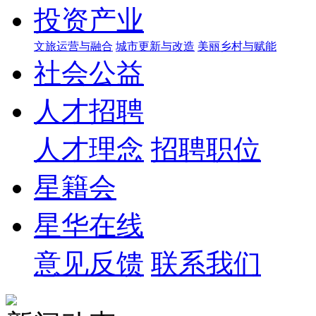
投资产业
文旅运营与融合
城市更新与改造
美丽乡村与赋能
社会公益
人才招聘
人才理念
招聘职位
星籍会
星华在线
意见反馈
联系我们