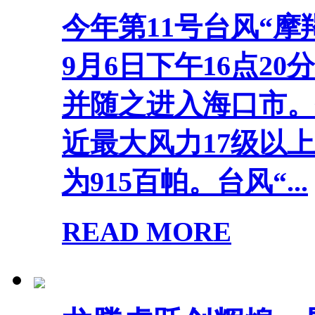
今年第11号台风“
9月6日下午16点2
并随之进入海口市。
近最大风力17级以上
为915百帕。台风“...
READ MORE