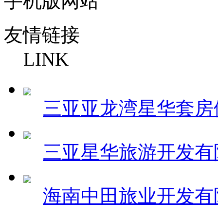
手机版网站
友情链接
LINK
三亚亚龙湾星华套房
三亚星华旅游开发有
海南中田旅业开发有