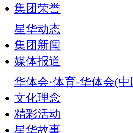
集团荣誉
星华动态
集团新闻
媒体报道
华体会·体育-华体会(中
文化理念
精彩活动
星华故事