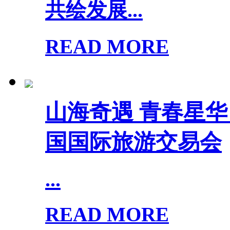
共绘发展...
READ MORE
山海奇遇 青春星华 |
国国际旅游交易会
...
READ MORE