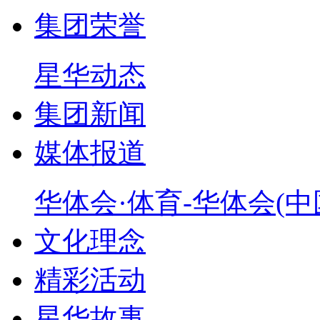
集团荣誉
星华动态
集团新闻
媒体报道
华体会·体育-华体会(中
文化理念
精彩活动
星华故事